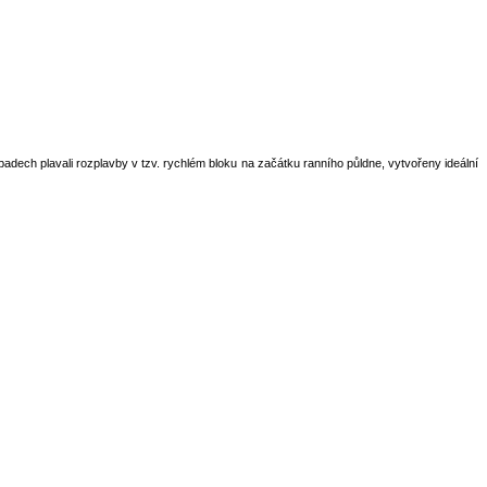
padech plavali rozplavby v tzv. rychlém bloku na začátku ranního půldne, vytvořeny ideální