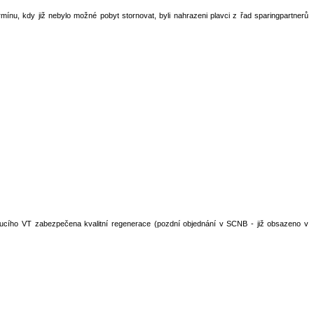
u, kdy již nebylo možné pobyt stornovat, byli nahrazeni plavci z řad sparingpartnerů
edoucího VT zabezpečena kvalitní regenerace (pozdní objednání v SCNB - již obsazeno v