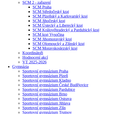
SCM 2 - zařazení
SCM Praha
SCM Středočeský kraj
SCM Plzeňský a Karlovarský kraj
SCM Jihočeský kraj
SCM Ústecký a Liberecký kraj
SCM Královéhradecký a Pardubický kraj
SCM kraj Vysočina
SCM Jihomoravský kraj
SCM Olomoucký a Zlínský kraj
SCM Moravskoslezský kraj
Koordinátoři
Hodnocení akcí
VT 2025-2026
Gymnázia
Sportovní gymnázium Praha
Sportovní gymnázium Plzeň
Sportovní gymnázium Kladno
Sportovní gymnázium České Budějovice
Sportovní gymnázium Pardubice
Sportovní gymnázium Brno
Sportovní gymnázium Ostrava
Sportovní gymnázium Jihlava
Sportovní gymnázium Zlín
Sportovní gymnázium Trutnov