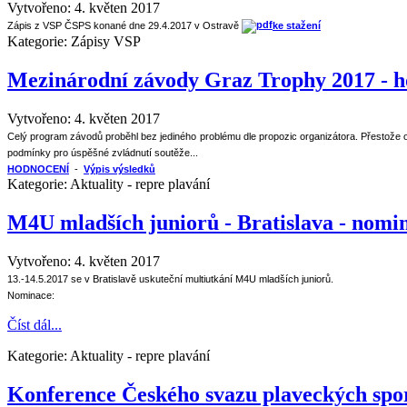
Vytvořeno: 4. květen 2017
Zápis z VSP ČSPS konané dne 29.4.2017 v Ostravě
ke stažení
Kategorie:
Zápisy VSP
Mezinárodní závody Graz Trophy 2017 - h
Vytvořeno: 4. květen 2017
Celý program závodů proběhl bez jediného problému dle propozic organizátora. Přestože org
podmínky pro úspěšné zvládnutí soutěže...
HODNOCENÍ
-
Výpis výsledků
Kategorie:
Aktuality - repre plavání
M4U mladších juniorů - Bratislava - nomi
Vytvořeno: 4. květen 2017
13.-14.5.2017 se v Bratislavě uskuteční multiutkání M4U mladších juniorů.
Nominace:
Číst dál...
Kategorie:
Aktuality - repre plavání
Konference Českého svazu plaveckých spor