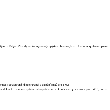
mu a Belgie. Závody se konaly na olympijském bazénu, k rozplavání a vyplavání plavci
konnosti se zahraniční konkurencí a splnění limitů pro EYOF.
 vidět velká snaha o splnění nebo přiblížení se k velmi tvrdým limitům pro EYOF, což se