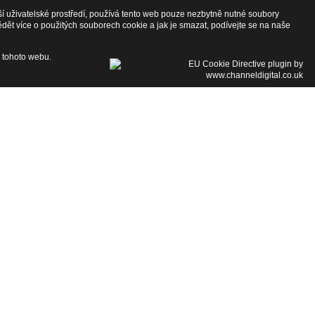
ší uživatelské prostředí, používá tento web pouze nezbytně nutné soubory
ědět více o použitých souborech cookie a jak je smazat, podívejte se na naše
 tohoto webu.