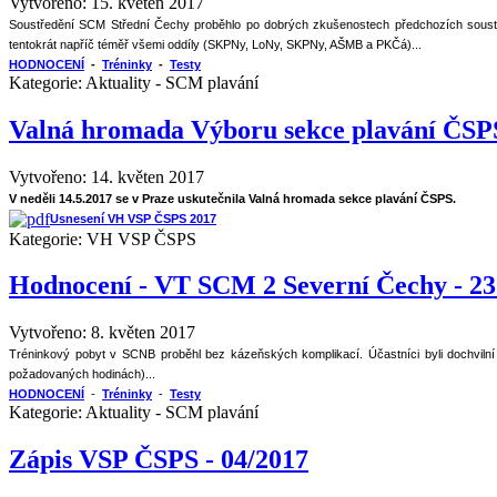
Vytvořeno: 15. květen 2017
Soustředění SCM Střední Čechy proběhlo po dobrých zkušenostech předchozích soustřed
tentokrát napříč téměř všemi oddíly (SKPNy, LoNy, SKPNy, AŠMB a PKČá)...
HODNOCENÍ
-
Tréninky
-
Testy
Kategorie:
Aktuality - SCM plavání
Valná hromada Výboru sekce plavání ČSP
Vytvořeno: 14. květen 2017
V neděli 14.5.2017 se v Praze uskutečnila Valná hromada sekce plavání ČSPS.
Usnesení VH VSP ČSPS 2017
Kategorie:
VH VSP ČSPS
Hodnocení - VT SCM 2 Severní Čechy - 23
Vytvořeno: 8. květen 2017
Tréninkový pobyt v SCNB proběhl bez kázeňských komplikací. Účastníci byli dochvilní 
požadovaných hodinách)...
HODNOCENÍ
-
Tréninky
-
Testy
Kategorie:
Aktuality - SCM plavání
Zápis VSP ČSPS - 04/2017