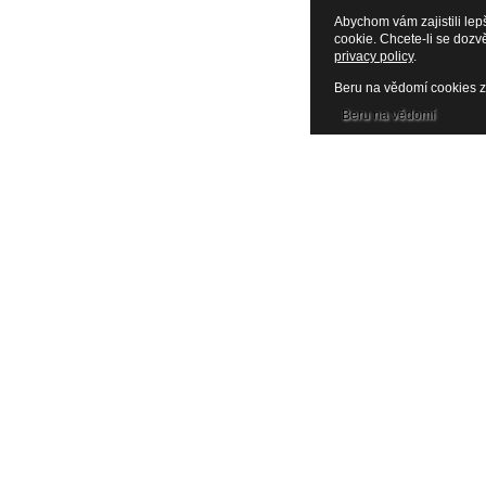
Abychom vám zajistili lep
cookie. Chcete-li se dozv
privacy policy
.
Beru na vědomí cookies z
Beru na vědomí