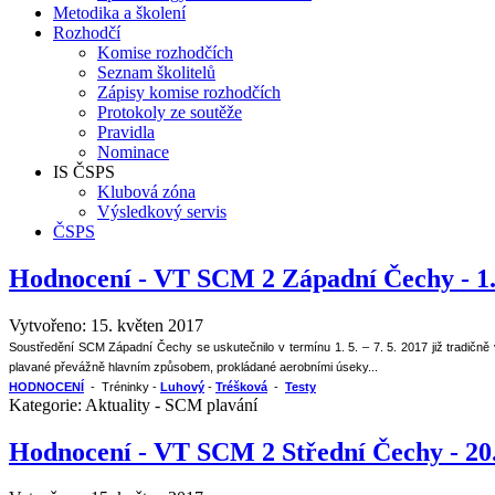
Metodika a školení
Rozhodčí
Komise rozhodčích
Seznam školitelů
Zápisy komise rozhodčích
Protokoly ze soutěže
Pravidla
Nominace
IS ČSPS
Klubová zóna
Výsledkový servis
ČSPS
Hodnocení - VT SCM 2 Západní Čechy - 1.
Vytvořeno: 15. květen 2017
Soustředění SCM Západní Čechy se uskutečnilo v termínu 1. 5. – 7. 5. 2017 již tradičn
plavané převážně hlavním způsobem, prokládané aerobními úseky...
HODNOCENÍ
- Tréninky -
Luhový
-
Tréšková
-
Testy
Kategorie:
Aktuality - SCM plavání
Hodnocení - VT SCM 2 Střední Čechy - 20.