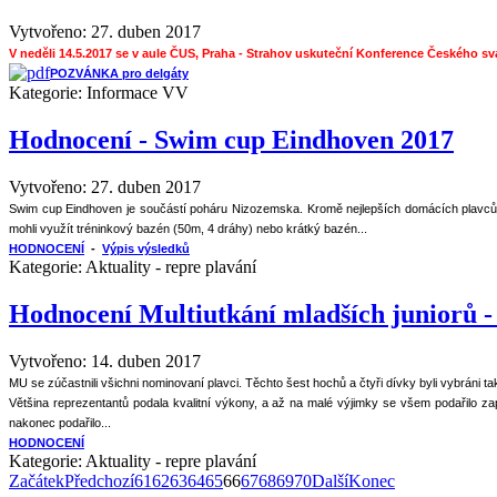
Vytvořeno: 27. duben 2017
V neděli 14.5.2017 se v aule ČUS, Praha - Strahov uskuteční Konference Českého s
POZVÁNKA pro delgáty
Kategorie:
Informace VV
Hodnocení - Swim cup Eindhoven 2017
Vytvořeno: 27. duben 2017
Swim cup Eindhoven je součástí poháru Nizozemska. Kromě nejlepších domácích plavců 
mohli využít tréninkový bazén (50m, 4 dráhy) nebo krátký bazén...
HODNOCENÍ
-
Výpis výsledků
Kategorie:
Aktuality - repre plavání
Hodnocení Multiutkání mladších juniorů - 
Vytvořeno: 14. duben 2017
MU se zúčastnili všichni nominovaní plavci. Těchto šest hochů a čtyři dívky byli vybráni t
Většina reprezentantů podala kvalitní výkony, a až na malé výjimky se všem podařilo za
nakonec podařilo...
HODNOCENÍ
Kategorie:
Aktuality - repre plavání
Začátek
Předchozí
61
62
63
64
65
66
67
68
69
70
Další
Konec