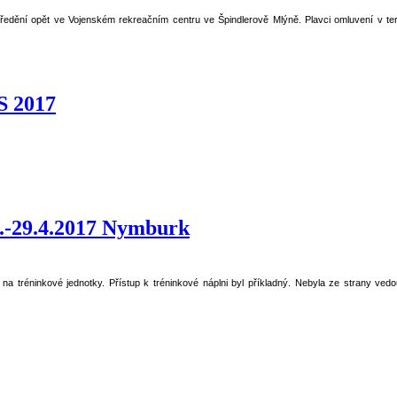
ění opět ve Vojenském rekreačním centru ve Špindlerově Mlýně. Plavci omluvení v termín
S 2017
.-29.4.2017 Nymburk
na tréninkové jednotky. Přístup k tréninkové náplni byl příkladný. Nebyla ze strany v