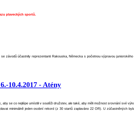
vazu plaveckých sportů.
se závodů účastnily reprezentanti Rakouska, Německa s početnou výpravou juniorského tý
6.-10.4.2017 - Atény
ak, aby se co nejlépe umístili v soutěži družstev, ale také, aby měli možnost srovnání své vý
plavat minimálně jeden osobní rekord (z 30 startů zaplaváno 22 OR). U zúčastněných byla