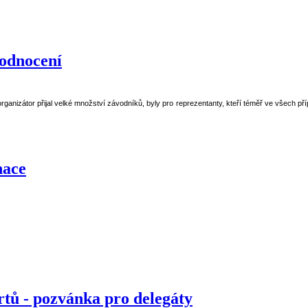
odnocení
anizátor přijal velké množství závodníků, byly pro reprezentanty, kteří téměř ve všech pří
nace
tů - pozvánka pro delegáty