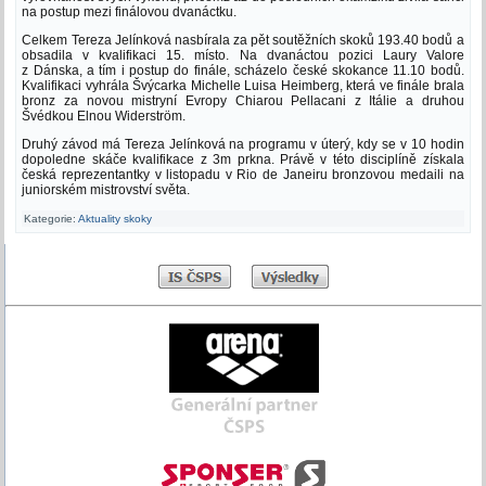
na postup mezi finálovou dvanáctku.
Celkem Tereza Jelínková nasbírala za pět soutěžních skoků 193.40 bodů a
obsadila v kvalifikaci 15. místo. Na dvanáctou pozici Laury Valore
z Dánska, a tím i postup do finále, scházelo české skokance 11.10 bodů.
Kvalifikaci vyhrála Švýcarka Michelle Luisa Heimberg, která ve finále brala
bronz za novou mistryní Evropy Chiarou Pellacani z Itálie a druhou
Švédkou Elnou Widerström.
Druhý závod má Tereza Jelínková na programu v úterý, kdy se v 10 hodin
dopoledne skáče kvalifikace z 3m prkna. Právě v této disciplíně získala
česká reprezentantky v listopadu v Rio de Janeiru bronzovou medaili na
juniorském mistrovství světa.
Kategorie:
Aktuality skoky