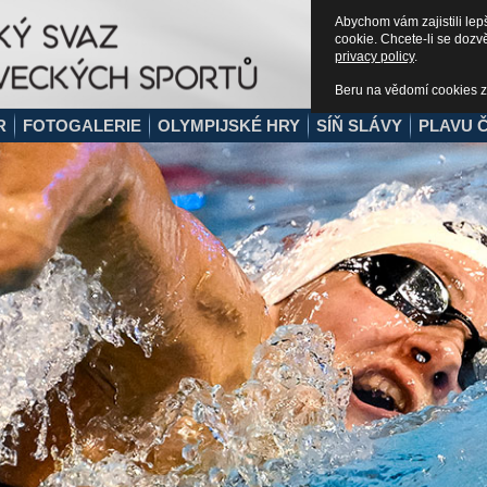
Abychom vám zajistili lep
cookie. Chcete-li se dozv
privacy policy
.
Beru na vědomí cookies z
R
FOTOGALERIE
OLYMPIJSKÉ HRY
SÍŇ SLÁVY
PLAVU Č