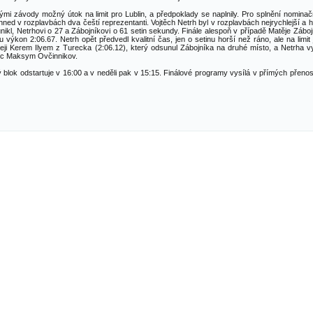
mi závody možný útok na limit pro Lublin, a předpoklady se naplnily. Pro splnění nominační
 hned v rozplavbách dva čeští reprezentanti. Vojtěch Netrh byl v rozplavbách nejrychlejší a 
nikl, Netrhovi o 27 a Zábojníkovi o 61 setin sekundy. Finále alespoň v případě Matěje Záboj
výkon 2:06.67. Netrh opět předvedl kvalitní čas, jen o setinu horší než ráno, ale na limit
hleji Kerem Ilyem z Turecka (2:06.12), který odsunul Zábojníka na druhé místo, a Netrha vy
jinec Maksym Ovčinnikov.
vý blok odstartuje v 16:00 a v neděli pak v 15:15. Finálové programy vysílá v přímých přen