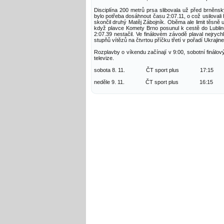
Disciplína 200 metrů prsa slibovala už před brněnský
bylo potřeba dosáhnout času 2:07.11, o což usilovali
skončil druhý Matěj Zábojník. Oběma ale limit těsně u
když plavce Komety Brno posunul k cestě do Lublinu 
2:07.39 nestačil. Ve finálovém závodě plaval nejryc
stupňů vítězů na čtvrtou příčku třetí v pořadí Ukra
Rozplavby o víkendu začínají v 9:00, sobotní finálo
televize.
sobota 8. 11. ČT sport plus 17:15
neděle 9. 11. ČT sport plus 16:15