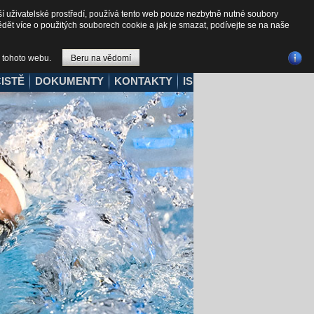
ší uživatelské prostředí, používá tento web pouze nezbytně nutné soubory
ědět více o použitých souborech cookie a jak je smazat, podívejte se na naše
 tohoto webu.
Beru na vědomí
ISTĚ
DOKUMENTY
KONTAKTY
IS