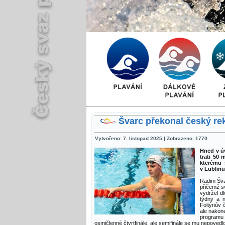
Švarc překonal český re
Vytvořeno: 7. listopad 2025
|
Zobrazeno: 1770
Hned v úv
trati 50
kterému 
v Lublinu
Radim Šva
přičemž s
vydržel d
týdny a 
Foltýnův 
ale nakon
programu 
osmičlenné čtvrtfinále, ale semifinále se mu nepoved