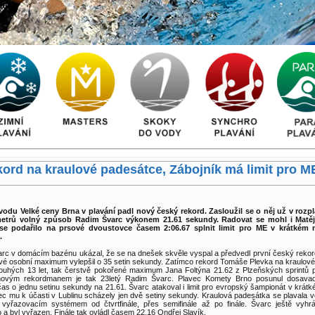
kord na kraulové padesátce, Zábojník má limit pro M
odu Velké ceny Brna v plavání padl nový český rekord. Zasloužil se o něj už v rozp
 metrů volný způsob Radim Švarc výkonem 21.61 sekundy. Radovat se mohl i Matěj
se podařilo na prsové dvoustovce časem 2:06.67 splnit limit pro ME v krátkém
.
rc v domácím bazénu ukázal, že se na dnešek skvěle vyspal a předvedl první český rekord
vé osobní maximum vylepšil o 35 setin sekundy. Zatímco rekord Tomáše Plevka na kraulov
louhých 13 let, tak čerstvě pokořené maximum Jana Foltýna 21.62 z Plzeňských sprintů plat
novým rekordmanem je tak 23letý Radim Švarc. Plavec Komety Brno posunul dosavadn
čas o jednu setinu sekundy na 21.61. Švarc atakoval i limit pro evropský šampionát v krát
ec mu k účasti v Lublinu scházely jen dvě setiny sekundy. Kraulová padesátka se plavala 
vyřazovacím systémem od čtvrtfinále, přes semifinále až po finále. Švarc ještě vyhr
lo a byl vyřazen. Finále tak ovládl časem 22.16 Ondřej Slavík.