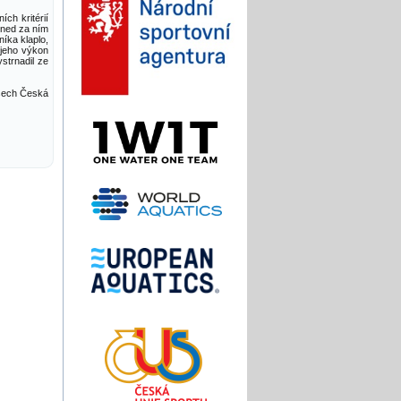
ch kritérií
hned za ním
níka klaplo,
 jeho výkon
strnadil ze
osech Česká