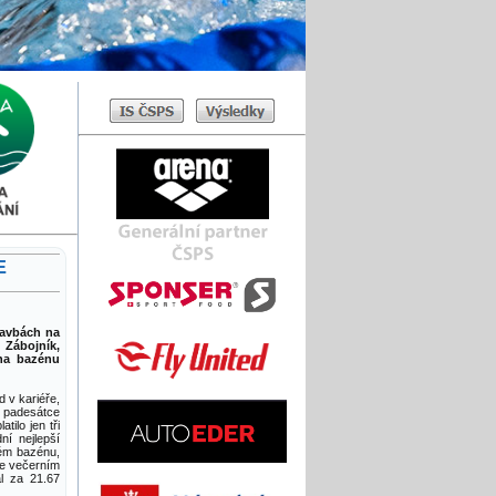
E
lavbách na
 Zábojník,
 na bazénu
 v kariéře,
é padesátce
ilo jen tři
í nejlepší
kém bazénu,
ve večerním
ál za 21.67