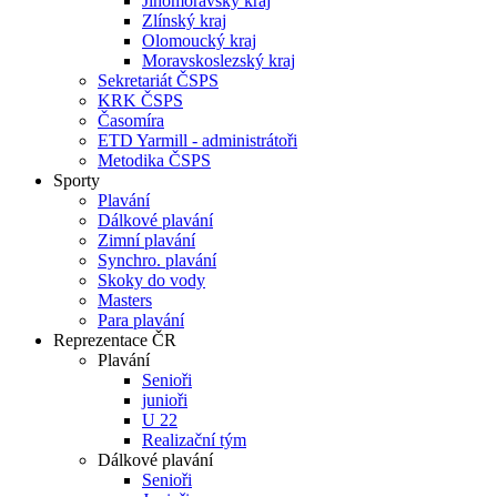
Jihomoravský kraj
Zlínský kraj
Olomoucký kraj
Moravskoslezský kraj
Sekretariát ČSPS
KRK ČSPS
Časomíra
ETD Yarmill - administrátoři
Metodika ČSPS
Sporty
Plavání
Dálkové plavání
Zimní plavání
Synchro. plavání
Skoky do vody
Masters
Para plavání
Reprezentace ČR
Plavání
Senioři
junioři
U 22
Realizační tým
Dálkové plavání
Senioři