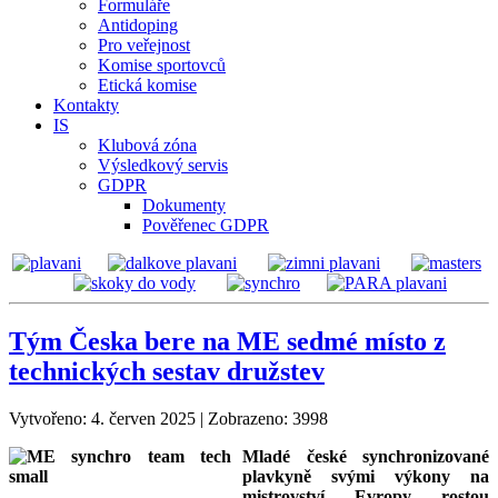
Formuláře
Antidoping
Pro veřejnost
Komise sportovců
Etická komise
Kontakty
IS
Klubová zóna
Výsledkový servis
GDPR
Dokumenty
Pověřenec GDPR
Tým Česka bere na ME sedmé místo z
technických sestav družstev
Vytvořeno: 4. červen 2025
|
Zobrazeno: 3998
Mladé české synchronizované
plavkyně svými výkony na
mistrovství Evropy rostou