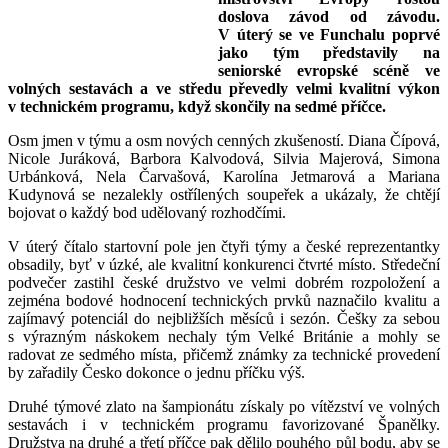
doslova závod od závodu.
V úterý se ve Funchalu poprvé
jako tým představily na
seniorské evropské scéně ve
volných sestavách a ve středu převedly velmi kvalitní výkon
v technickém programu, když skončily na sedmé příčce.
Osm jmen v týmu a osm nových cenných zkušeností. Diana Čípová,
Nicole Juráková, Barbora Kalvodová, Silvia Majerová, Simona
Urbánková, Nela Čarvašová, Karolína Jetmarová a Mariana
Kudynová se nezalekly ostřílených soupeřek a ukázaly, že chtějí
bojovat o každý bod udělovaný rozhodčími.
V úterý čítalo startovní pole jen čtyři týmy a české reprezentantky
obsadily, byť v úzké, ale kvalitní konkurenci čtvrté místo. Středeční
podvečer zastihl české družstvo ve velmi dobrém rozpoložení a
zejména bodové hodnocení technických prvků naznačilo kvalitu a
zajímavý potenciál do nejbližších měsíců i sezón. Češky za sebou
s výrazným náskokem nechaly tým Velké Británie a mohly se
radovat ze sedmého místa, přičemž známky za technické provedení
by zařadily Česko dokonce o jednu příčku výš.
Druhé týmové zlato na šampionátu získaly po vítězství ve volných
sestavách i v technickém programu favorizované Španělky.
Družstva na druhé a třetí příčce pak dělilo pouhého půl bodu, aby se