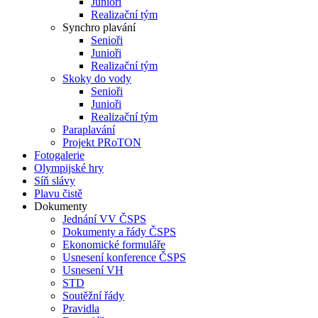
Junioři
Realizační tým
Synchro plavání
Senioři
Junioři
Realizační tým
Skoky do vody
Senioři
Junioři
Realizační tým
Paraplavání
Projekt PRoTON
Fotogalerie
Olympijské hry
Síň slávy
Plavu čistě
Dokumenty
Jednání VV ČSPS
Dokumenty a řády ČSPS
Ekonomické formuláře
Usnesení konference ČSPS
Usnesení VH
STD
Soutěžní řády
Pravidla