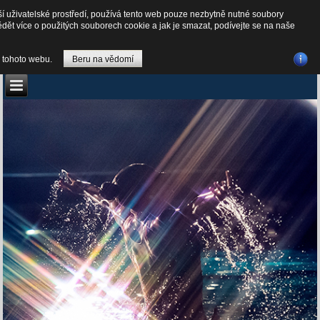
Synchronizované plavání
ší uživatelské prostředí, používá tento web pouze nezbytně nutné soubory
ědět více o použitých souborech cookie a jak je smazat, podívejte se na naše
 tohoto webu.
Beru na vědomí