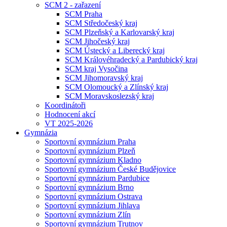
SCM 2 - zařazení
SCM Praha
SCM Středočeský kraj
SCM Plzeňský a Karlovarský kraj
SCM Jihočeský kraj
SCM Ústecký a Liberecký kraj
SCM Královéhradecký a Pardubický kraj
SCM kraj Vysočina
SCM Jihomoravský kraj
SCM Olomoucký a Zlínský kraj
SCM Moravskoslezský kraj
Koordinátoři
Hodnocení akcí
VT 2025-2026
Gymnázia
Sportovní gymnázium Praha
Sportovní gymnázium Plzeň
Sportovní gymnázium Kladno
Sportovní gymnázium České Budějovice
Sportovní gymnázium Pardubice
Sportovní gymnázium Brno
Sportovní gymnázium Ostrava
Sportovní gymnázium Jihlava
Sportovní gymnázium Zlín
Sportovní gymnázium Trutnov