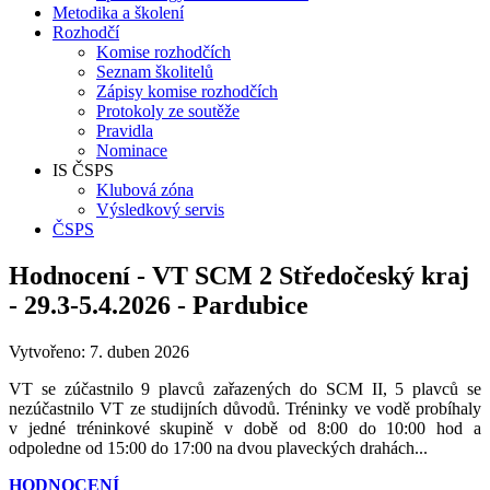
Metodika a školení
Rozhodčí
Komise rozhodčích
Seznam školitelů
Zápisy komise rozhodčích
Protokoly ze soutěže
Pravidla
Nominace
IS ČSPS
Klubová zóna
Výsledkový servis
ČSPS
Hodnocení - VT SCM 2 Středočeský kraj
- 29.3-5.4.2026 - Pardubice
Vytvořeno: 7. duben 2026
VT se zúčastnilo 9 plavců zařazených do SCM II, 5 plavců se
nezúčastnilo VT ze studijních důvodů. Tréninky ve vodě probíhaly
v jedné tréninkové skupině v době od 8:00 do 10:00 hod a
odpoledne od 15:00 do 17:00 na dvou plaveckých drahách...
HODNOCENÍ